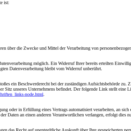
e ist:
nderen über die Zwecke und Mittel der Verarbeitung von personenbezog
tenverarbeitung möglich. Ein Widerruf Ihrer bereits erteilten Einwilli
lgten Datenverarbeitung bleibt vom Widerruf unberührt.
rstoßes ein Beschwerderecht bei der zuständigen Aufsichtsbehörde zu. 
er Sitz unseres Unternehmens befindet. Der folgende Link stellt eine 
hriften_links-node.html
.
ung oder in Erfüllung eines Vertrags automatisiert verarbeiten, an sich 
er Daten an einen anderen Verantwortlichen verlangen, erfolgt dies nur
ngen das Recht auf unentgeltliche Auskunft über Ihre gespeicherten p