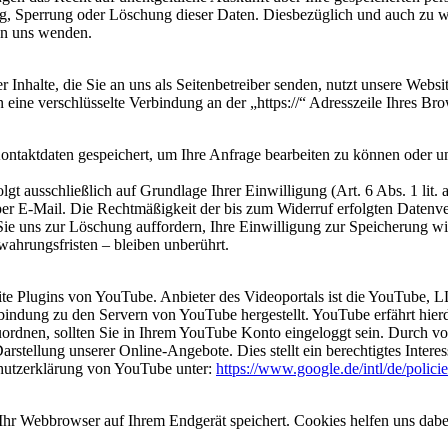
ng, Sperrung oder Löschung dieser Daten. Diesbezüglich und auch zu
an uns wenden.
 Inhalte, die Sie an uns als Seitenbetreiber senden, nutzt unsere Web
nen eine verschlüsselte Verbindung an der „https://“ Adresszeile Ihres 
Kontaktdaten gespeichert, um Ihre Anfrage bearbeiten zu können oder u
t ausschließlich auf Grundlage Ihrer Einwilligung (Art. 6 Abs. 1 lit. 
 per E-Mail. Die Rechtmäßigkeit der bis zum Widerruf erfolgten Datenv
 Sie uns zur Löschung auffordern, Ihre Einwilligung zur Speicherung 
ahrungsfristen – bleiben unberührt.
site Plugins von YouTube. Anbieter des Videoportals ist die YouTube
rbindung zu den Servern von YouTube hergestellt. YouTube erfährt hier
uordnen, sollten Sie in Ihrem YouTube Konto eingeloggt sein. Durch vo
stellung unserer Online-Angebote. Dies stellt ein berechtigtes Interes
hutzerklärung von YouTube unter:
https://www.google.de/intl/de/policie
hr Webbrowser auf Ihrem Endgerät speichert. Cookies helfen uns dabei,