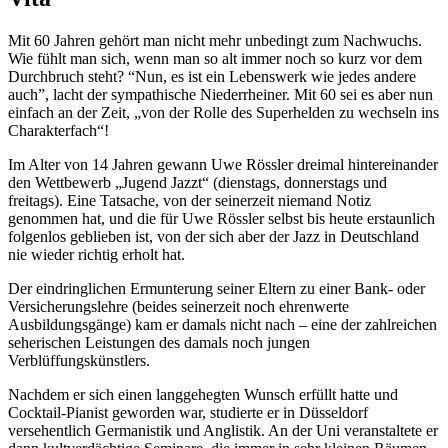
Mit 60 Jahren gehört man nicht mehr unbedingt zum Nachwuchs.
Wie fühlt man sich, wenn man so alt immer noch so kurz vor dem
Durchbruch steht? “Nun, es ist ein Lebenswerk wie jedes andere
auch”, lacht der sympathische Niederrheiner. Mit 60 sei es aber nun
einfach an der Zeit, „von der Rolle des Superhelden zu wechseln ins
Charakterfach“!
Im Alter von 14 Jahren gewann Uwe Rössler dreimal hintereinander
den Wettbewerb „Jugend Jazzt“ (dienstags, donnerstags und
freitags). Eine Tatsache, von der seinerzeit niemand Notiz
genommen hat, und die für Uwe Rössler selbst bis heute erstaunlich
folgenlos geblieben ist, von der sich aber der Jazz in Deutschland
nie wieder richtig erholt hat.
Der eindringlichen Ermunterung seiner Eltern zu einer Bank- oder
Versicherungslehre (beides seinerzeit noch ehrenwerte
Ausbildungsgänge) kam er damals nicht nach – eine der zahlreichen
seherischen Leistungen des damals noch jungen
Verblüffungskünstlers.
Nachdem er sich einen langgehegten Wunsch erfüllt hatte und
Cocktail-Pianist geworden war, studierte er in Düsseldorf
versehentlich Germanistik und Anglistik. An der Uni veranstaltete er